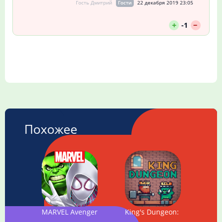
Гость Дмитрий
Гости
22 декабря 2019 23:05
--
+
-1
Похожее
MARVEL Avengers Academy
King's Dungeon: Pigs attack