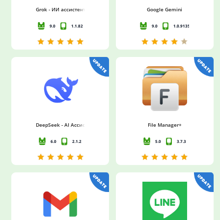
Grok - ИИ ассистент
Google Gemini
9.0
1.1.82
9.0
1.0.913571982
DeepSeek - AI Ассистент
File Manager+
6.0
2.1.2
5.0
3.7.3