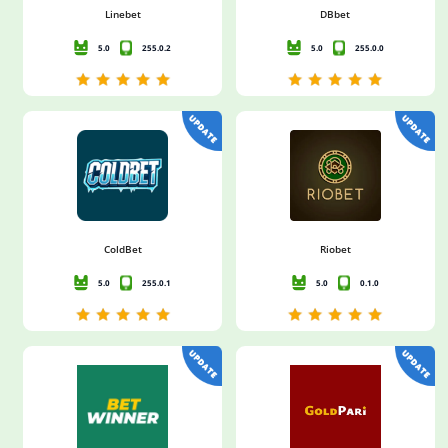
Linebet
DBbet
5.0
255.0.2
5.0
255.0.0
ColdBet
Riobet
5.0
255.0.1
5.0
0.1.0