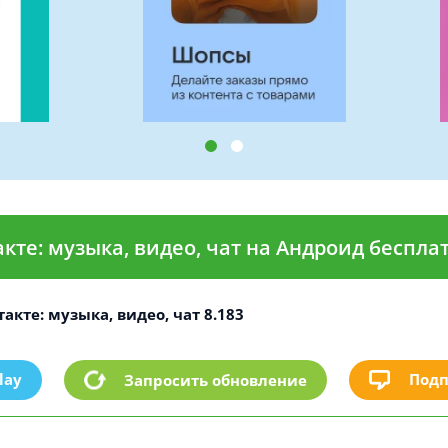
кте: музыка, видео, чат на Андроид беспла
акте: музыка, видео, чат 8.183
lay
Подп
Запросить обновление