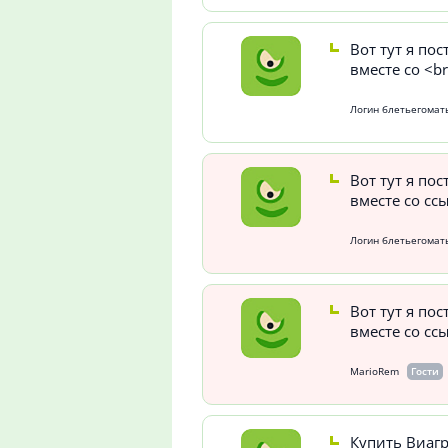
Вот тут я по
вместе со <b
Логин блетьегомать
Вот тут я по
вместе со сс
Логин блетьегомать
Вот тут я по
вместе со сс
MarioRem
Гости
Купить Виагр