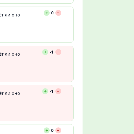
--
+
0
ёт ли оно
--
+
-1
ёт ли оно
--
+
-1
ёт ли оно
--
+
0