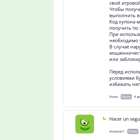
свой игровой
Чтобы получи
выполнить в
Код купона м
получить по 
При использо
необходимо у
В случае на
мошенничеств
или заблокир
Перед испол
условиями б
избежать не
Violet
Гости
4 ф
Hacer un segu
elmaster1
Гости