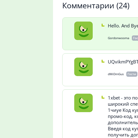
Комментарии
(24)
Hello. And Bye
Gordonwooma
Го
UQvikmPYgB
dMiDmGus
Гости
1xbet - это 
широкий спе
1чиуе Код ку
промо-код, 
дополнитель
Введя код ку
получить до