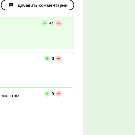
Добавить комментарий
--
+
+1
--
+
0
--
+
0
 клиентам