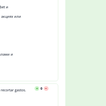
bet и
 акциях или
илами и
--
+
0
recortar gastos.