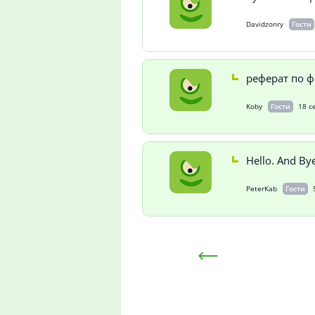
Davidzonry
Гости
реферат по ф
Koby
Гости
18 с
Hello. And Bye
PeterKab
Гости