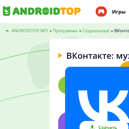
Игры
ANDROIDTOP.NET
»
Программы
»
Социальные
»
ВКонта
ВКонтакте: му
Скачать