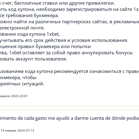
 счет, бесплатные ставки или другие привилегии.
ть код купона, необходимо зарегистрироваться на сайте 1x
се требования букмекера.
ожно найти на различных партнерских сайтах, в рекламных
электронной почте.
вании кода купона 1xbet,
читывать его срок действия и условия использования.
рушения правил букмекера или попытки
а, 1xbet оставляет за собой право аннулировать бонусы
овать аккаунт пользователя.
ьзованием кода купона рекомендуется ознакомиться с прав
укмекера, чтобы
приятных ситуаций.
евраля 2024 23:01
imiento de cada gasto me ayudó a darme cuenta de dónde podía 
19 января 2024 07:13