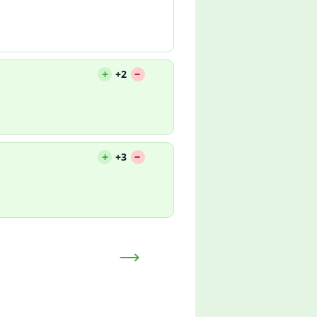
--
+
+2
--
+
+3