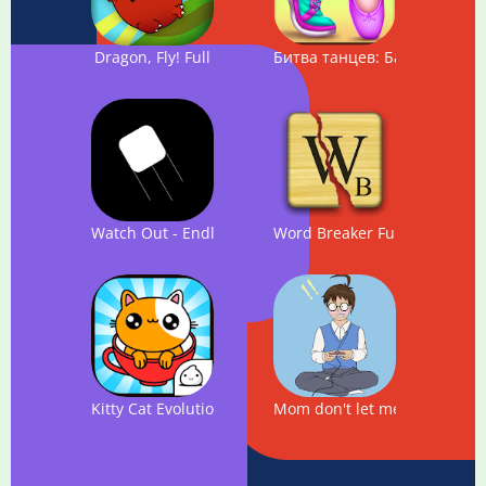
Dragon, Fly! Full
Битва танцев: Балет vs хип
Watch Out - Endless jumping game
Word Breaker Full
Kitty Cat Evolution Game
Mom don't let me play game