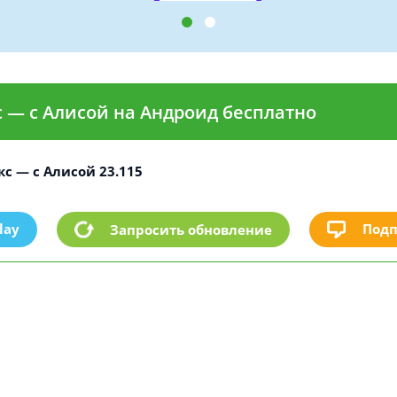
с — с Алисой на Андроид бесплатно
кс — с Алисой 23.115
lay
Подп
Запросить обновление