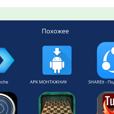
Похожее
ncher
APK МОНТАЖНИК PRO
SHAREit - П