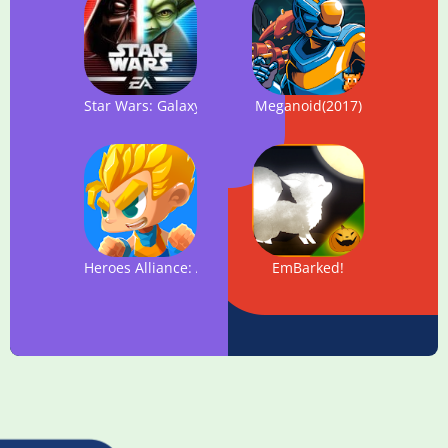
Star Wars: Galaxy of Heroes
Meganoid(2017)
Heroes Alliance: Action Platform Game
EmBarked!