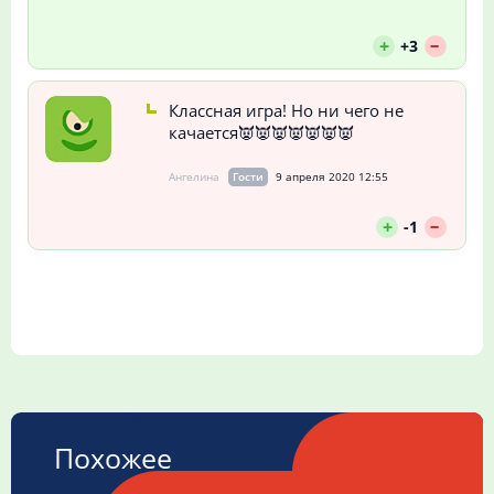
--
+
+3
Классная игра! Но ни чего не
качается👿👿👿👿👿👿👿
Ангелина
Гости
9 апреля 2020 12:55
--
+
-1
Похожее