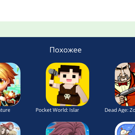
Похожее
ture: Latest 3D RPG game
Pocket World: Island of Adventure
Dead Age: Z