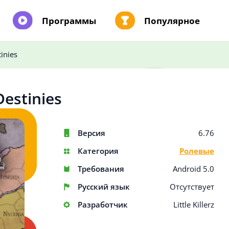
Программы
Популярное
tinies
:Destinies
Версия
6.76
Категория
Ролевые
Требования
Android 5.0
Русский язык
Отсутствует
Разработчик
Little Killerz