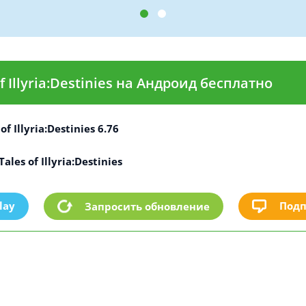
f Illyria:Destinies на Андроид бесплатно
f Illyria:Destinies 6.76
les of Illyria:Destinies
lay
Подп
Запросить обновление