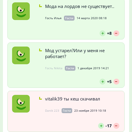
Мода на лордов не существует..
Гость Илья
Гости
14 марта 2020 08:18
--
+
+8
Мод устарел?Или у меня не
работает?
Гость Nikita
Гости
1 декабря 2019 14:21
--
+
+5
vitalik39 ты кеш скачивал
Danik 223
Гости
23 ноября 2019 10:18
--
+
-17