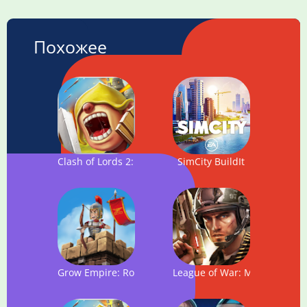
Похожее
Clash of Lords 2: New Age
SimCity BuildIt
Grow Empire: Rome
League of War: Mercenaries