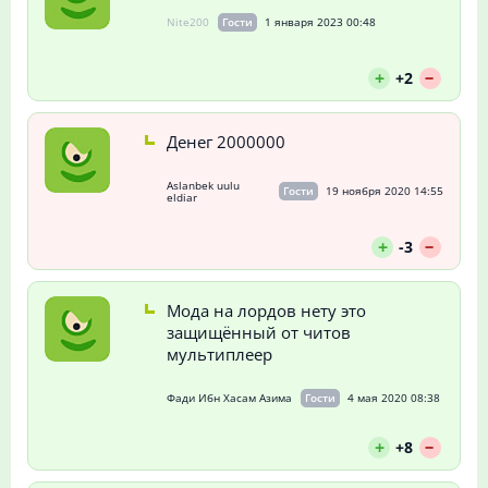
Nite200
Гости
1 января 2023 00:48
--
+
+2
Денег 2000000
Aslanbek uulu
Гости
19 ноября 2020 14:55
eldiar
--
+
-3
Мода на лордов нету это
защищённый от читов
мультиплеер
Фади Ибн Хасам Азима
Гости
4 мая 2020 08:38
--
+
+8