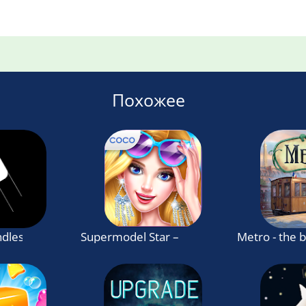
Похожее
ndless jumping game
Supermodel Star – Fashion Game
Metro - the 