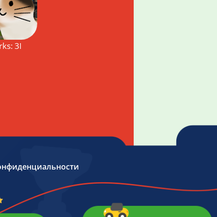
rks: 3D game
онфиденциальности