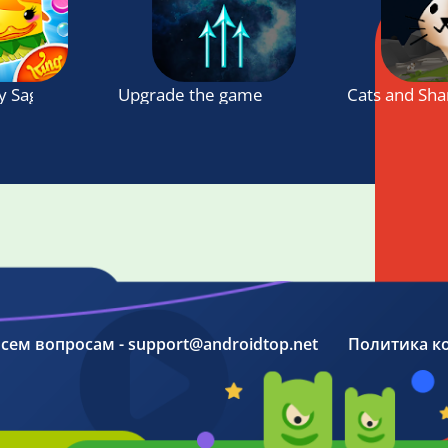
y Saga
Upgrade the game 2
Cats and Sha
 всем вопросам - support@androidtop.net
Политика к