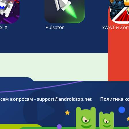
el X
Pulsator
SWAT и Zom
 всем вопросам - support@androidtop.net
Политика к