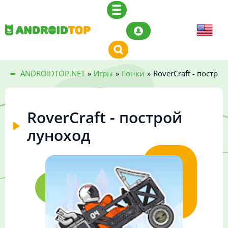
ANDROIDTOP.NET
»
Игры
»
Гонки
»
RoverCraft - постро
RoverCraft - построй
луноход