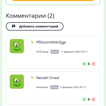
Комментарии
(2)
Добавить комментарий
PflXxzmHhNUEjge
zkYZsQLqp
Гости
11 февраля 2024 05:11
--
+
0
Nevaeh Oneal
Nathanael
Гости
9 февраля 2024 05:17
--
+
0