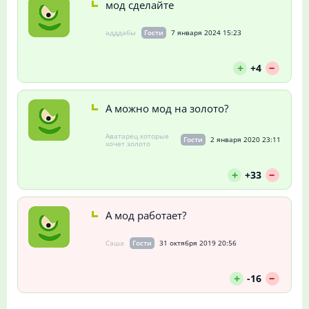
мод сделайте
адддабы
Гости
7 января 2024 15:23
--
+
+4
А можно мод на золото?
Аватарец которые
Гости
2 января 2020 23:11
хочет золото
--
+
+33
А мод работает?
Саша
Гости
31 октября 2019 20:56
--
+
-16