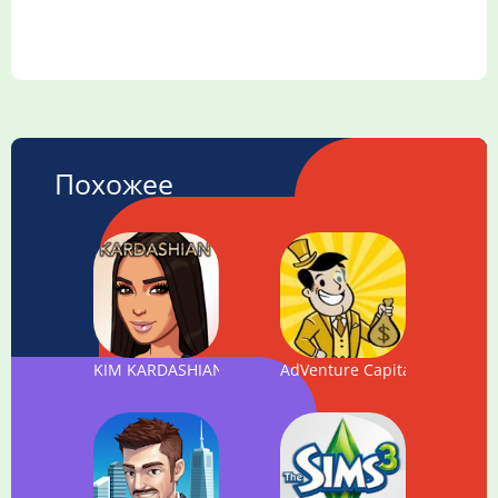
Похожее
KIM KARDASHIAN: HOLLYWOOD
AdVenture Capitalist