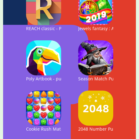
REACH classic - Puzzle Game - Match 3
Jewels fantasy : Amazing mat
Poly Artbook - puzzle game
Season Match Puzzle Advent
Cookie Rush Match 3
2048 Number Puzzle game