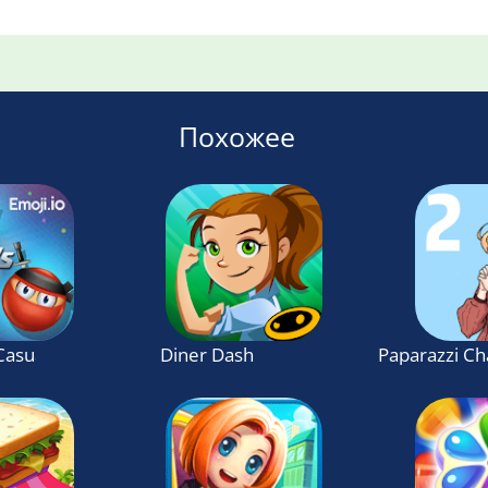
Похожее
 Casual Game
Diner Dash
Paparazzi Ch