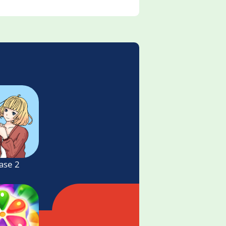
ase 2 - funny face game