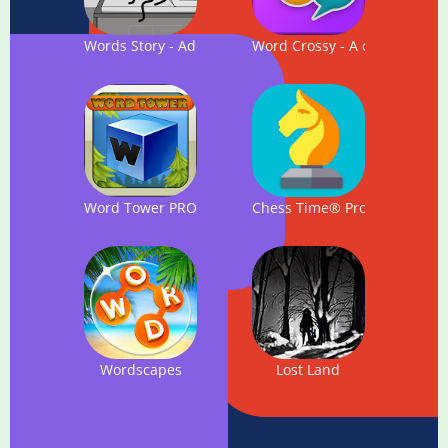
Words Story - Addictive Word Game
Word Crossy - A crossword 
Word Tower PRO
Chess Time® Pro - Multiplay
Wordscapes
Lost Land