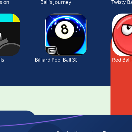
s on tap, hop to the top!
Ball's Journey
Twisty Ba
ls
Billiard Pool Ball 3D Mobile
Red Ball