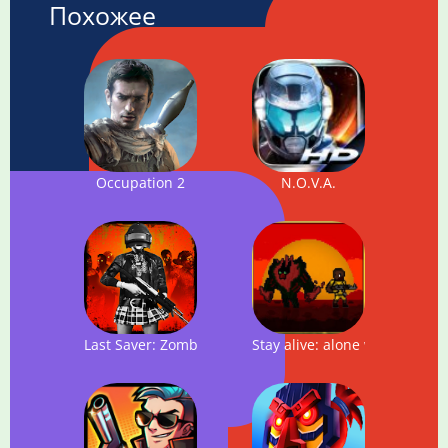
Похожее
Occupation 2
N.O.V.A.
Last Saver: Zombie Hunter Master
Stay alive: alone with the zo