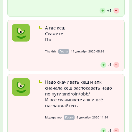
--
+
+1
А где кеш
Скажите
Пж
The 6th
Гости
11 декабря 2020 05:36
--
+
-1
Надо скачивать кеш и апк
сначала кеш распокавать надо
по пути:androin/obb/
И всё скачиваете апк и всё
наслаждайтесь
Модератор
Гости
6 декабря 2020 11:54
--
+
-1