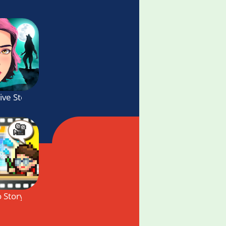
ive Story
 Story