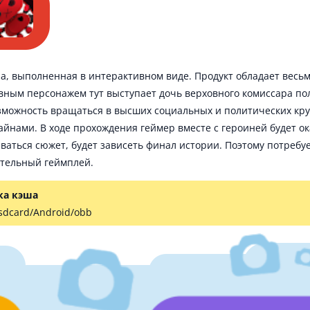
ра, выполненная в интерактивном виде. Продукт обладает вес
ным персонажем тут выступает дочь верховного комиссара пол
можность вращаться в высших социальных и политических круг
айнами. В ходе прохождения геймер вместе с героиней будет о
виваться сюжет, будет зависеть финал истории. Поэтому потребу
ательный геймплей.
ка кэша
 sdcard/Android/obb