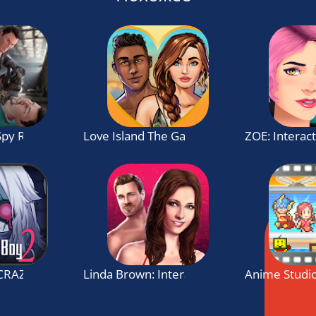
 Spy Rescue Game
Love Island The Game
ZOE: Interact
CRAZY LOVE
Linda Brown: Interactive Story
Anime Studio