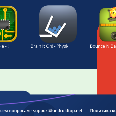
ble - Computer Logic Puzzles
Brain It On! - Physics Puzzles
Bounce N Ban
 всем вопросам - support@androidtop.net
Политика к