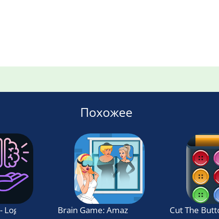
Похожее
- Logic Puzzles
Brain Game: Amazing Tricky Puzzles
Cut The Butt