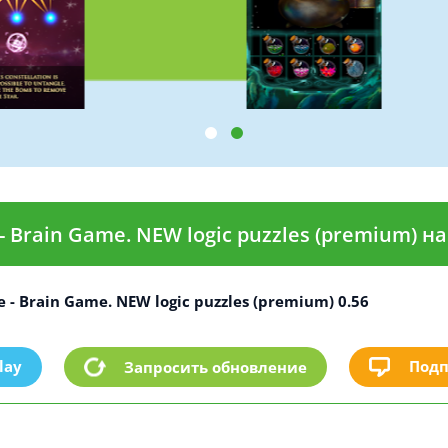
- Brain Game. NEW logic puzzles (premium) 
 - Brain Game. NEW logic puzzles (premium) 0.56
lay
Подп
Запросить обновление