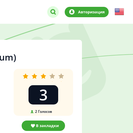
Авторизация
ium)
3
2
Голосов
В закладки