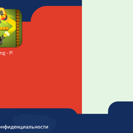
g - Physics Puzzle Premium Version
онфиденциальности