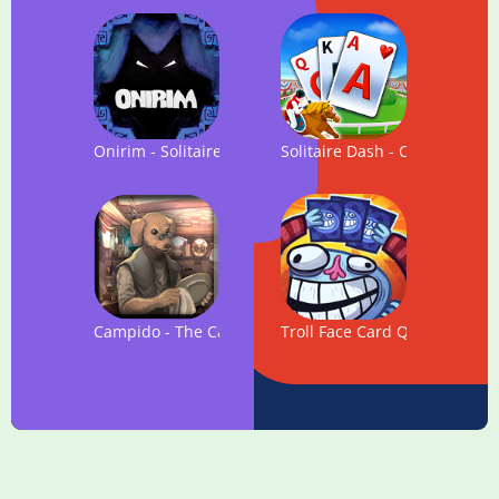
Onirim - Solitaire Card Game
Solitaire Dash - Card Game
Campido - The Card Game
Troll Face Card Quest