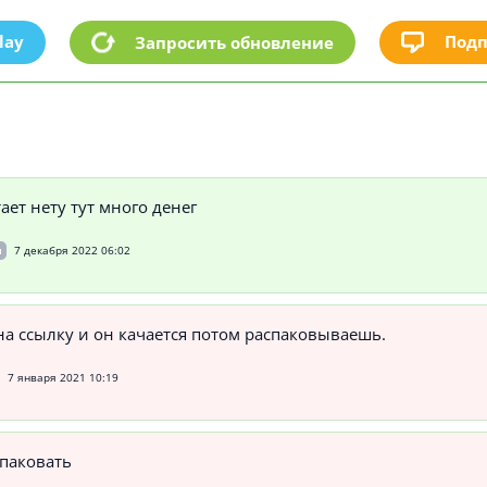
lay
Подп
Запросить обновление
ает нету тут много денег
и
7 декабря 2022 06:02
а ссылку и он качается потом распаковываешь.
7 января 2021 10:19
спаковать