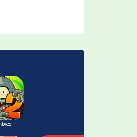
or
mbies 2