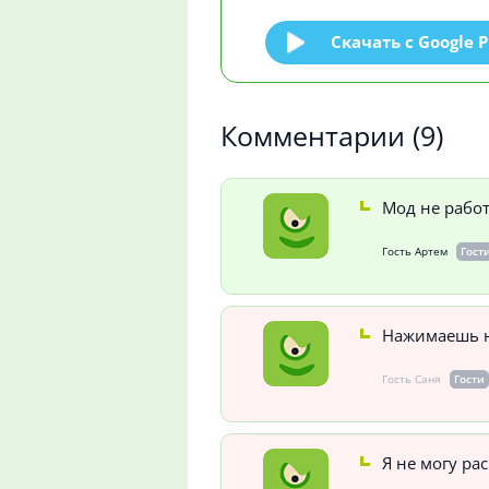
Скачать c Google P
Комментарии
(9)
Мод не работ
Гость Артем
Гост
Нажимаешь н
Гость Саня
Гости
Я не могу ра