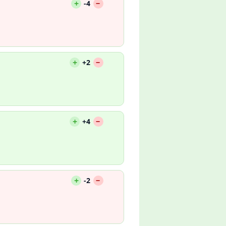
--
+
-4
--
+
+2
--
+
+4
--
+
-2