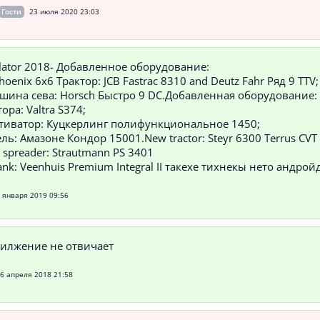
Гости
23 июля 2020 23:03
lator 2018- Добавленное оборудование:
 Phoenix 6x6 Трактор: JCB Fastrac 8310 and Deutz Fahr Ряд 9 TTV;
шина сева: Horsch Быстро 9 DC.Добавленная оборудование:
ора: Valtra S374;
ьтиватор: Куцкерлинг полифункциональное 1450;
ль: Амазоне Кондор 15001.New tractor: Steyr 6300 Terrus CVT
 spreader: Strautmann PS 3401
tank: Veenhuis Premium Integral II такехе тихнекы нето андройд
 января 2019 09:56
рилжение не отвичает
6 апреля 2018 21:58