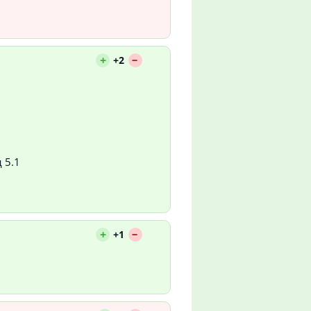
--
+
+2
 5.1
--
+
+1