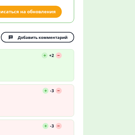
исаться на обновления
Добавить комментарий
--
+
+2
--
+
-3
--
+
-3