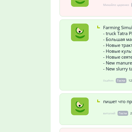
Михайло царенко
Farming Simu
- truck Tatra
- Большая ма
- Новые тракт
- Новые кул
- Новые сеяте
- New manure
- New slurry 
llsafnm
Гости
12
пишет что п
виталий
Гости
2