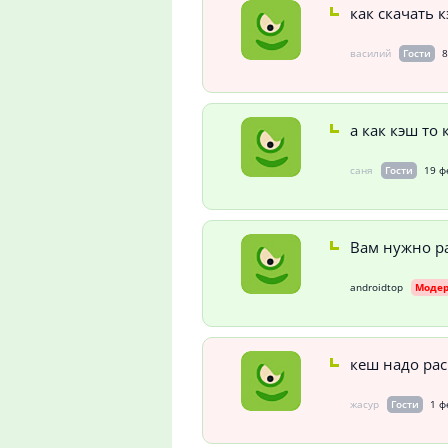
как скачать 
василий
Гости
8
а как кэш то
саня
Гости
19 ф
Вам нужно ра
androidtop
Моде
кеш надо рас
жасур
Гости
1 ф