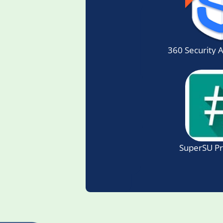
360 Security
SuperSU P