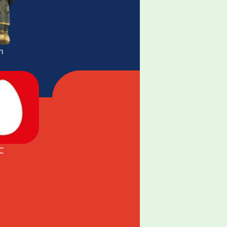
019
m
С