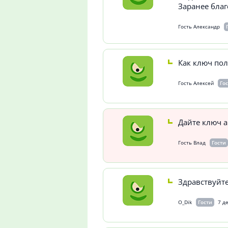
Заранее благ
Гость Александр
Как ключ пол
Гость Алексей
Го
Дайте ключ 
Гость Влад
Гости
Здравствуйте
O_Dik
Гости
7 д