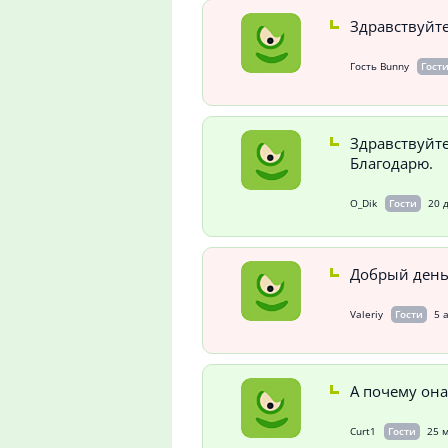
Здравствуйте
Гость Bunny
Гост
Здравствуйте
Благодарю.
O_Dik
Гости
20 
Добрый день
Valeriy
Гости
5 
А почему она
Curt1
Гости
25 