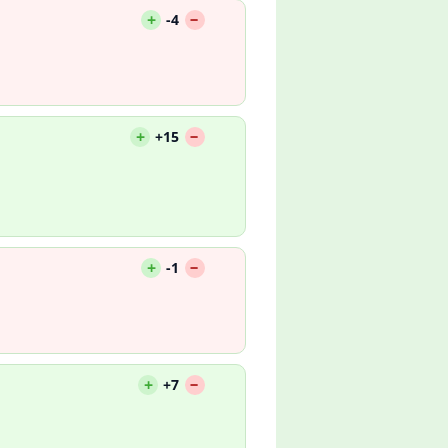
--
+
-4
--
+
+15
--
+
-1
--
+
+7