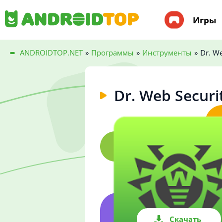
Игры
ANDROIDTOP.NET
»
Программы
»
Инструменты
»
Dr. We
Dr. Web Securi
Скачать