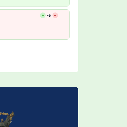
--
+
-6