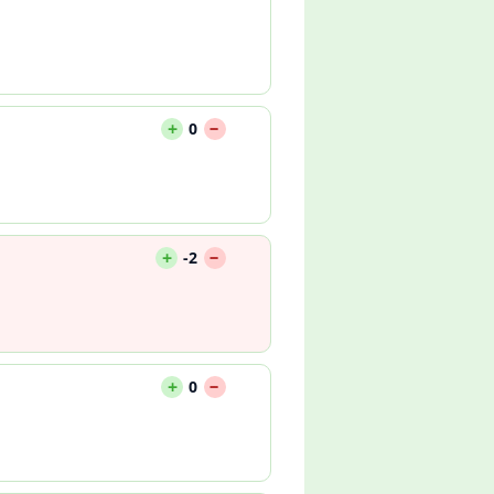
--
+
0
--
+
-2
--
+
0