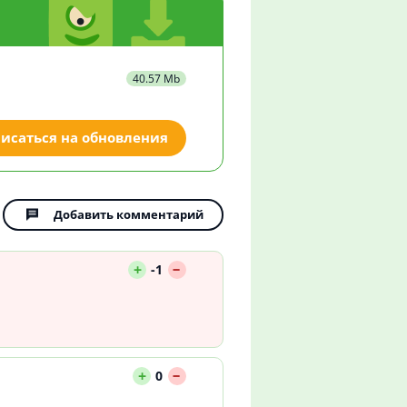
40.57 Mb
исаться на обновления
Добавить комментарий
--
+
-1
--
+
0