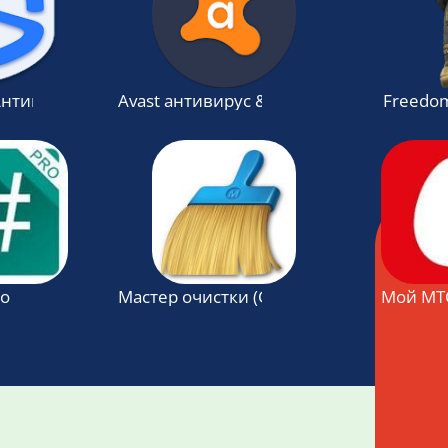
 Aнтивирус
Avast антивирус & бесплатная защита 2
Freedo
ro
Мастер очистки (Clean Master)
Мой МТ