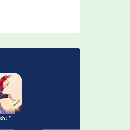
sh : Parkour Action Run Game