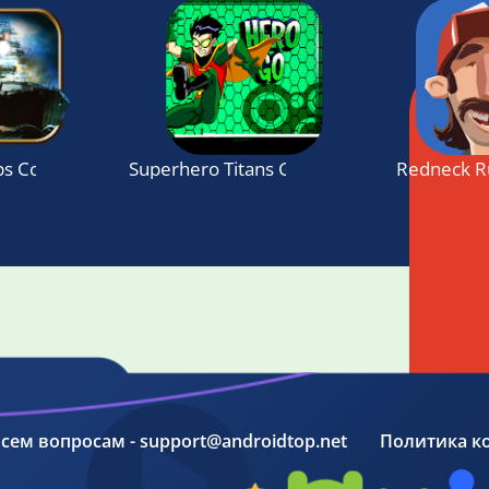
ps Combat
Superhero Titans Go : Magic Rush
Redneck R
 всем вопросам - support@androidtop.net
Политика к