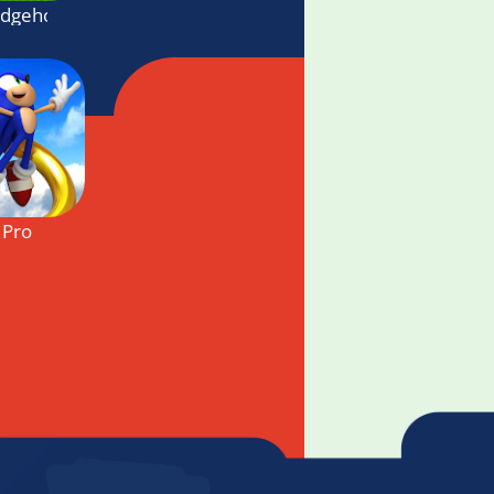
edgehog 2
 Pro