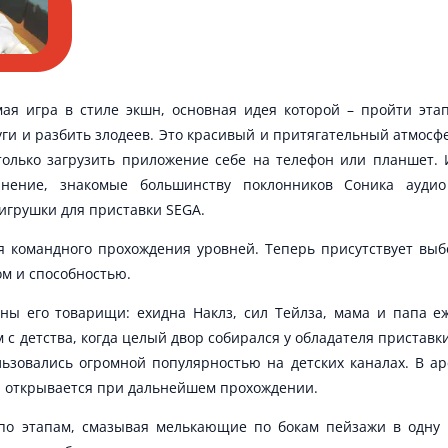
ая игра в стиле экшн, основная идея которой – пройти этап
уги и разбить злодеев. Это красивый и притягательный атмосф
 только загрузить приложение себе на телефон или планшет.
лнение, знакомые большинству поклонников Соника аудио
игрушки для приставки SEGA.
 командного прохождения уровней. Теперь присутствует выб
м и способностью.
пны его товарищи: ехидна Наклз, сил Тейлза, мама и папа 
с детства, когда целый двор собирался у обладателя приставк
льзовались огромной популярностью на детских каналах. В а
ый открывается при дальнейшем прохождении.
 по этапам, смазывая мелькающие по бокам пейзажи в одну п