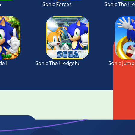
h
Sonic Forces
Sonic The H
de I
Sonic The Hedgehog 4 Episode II
Sonic Jump