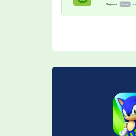
Карина
Гости
27