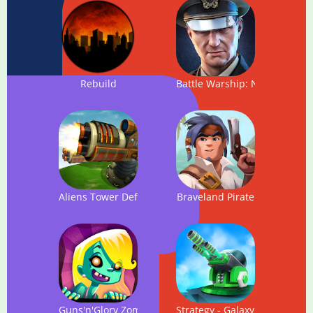
Rebuild
Battle Warship: Naval Empir
Aliens Tower Defense: Infinity War TD (2018)
Braveland Pirate
Guns'n'Glory Zombies Premium
Strategy - Galaxy glow defen