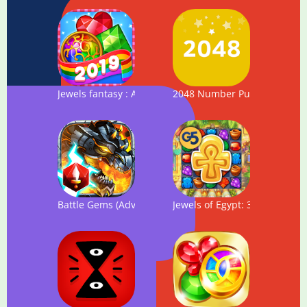
Jewels fantasy : Amazing match 3 puzzle time
2048 Number Puzzle game
Battle Gems (AdventureQuest)
Jewels of Egypt: 3 в ряд