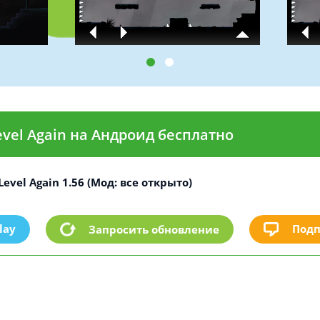
evel Again на Андроид бесплатно
Level Again 1.56 (Мод: все открыто)
lay
Подп
Запросить обновление