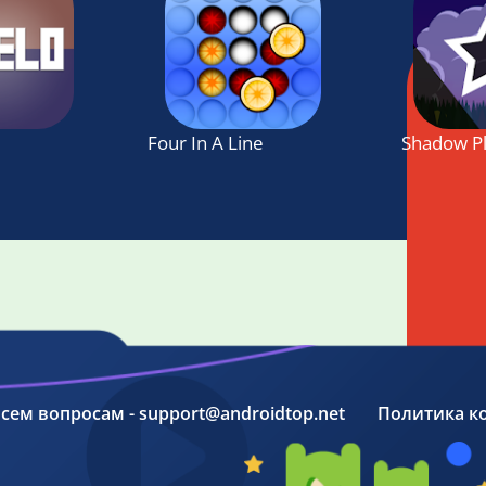
Four In A Line
Shadow P
 всем вопросам - support@androidtop.net
Политика к