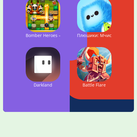
Bomber Heroes – Bomba game
Плюшики: Мчись и преодол
Darkland
Battle Flare