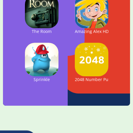
The Room
Amazing Alex HD
Sprinkle
2048 Number Puzzle game