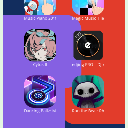
Music Piano 2018: Magic Tiles 4
Magic Music Tiles - Tap Tap 
Cytus II
edjing PRO – DJ-микшер
Dancing Ballz: Magic Dance Line Tiles Game
Run the Beat: Rhythm Adven