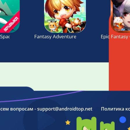
: Space Fantasy
Fantasy Adventure: Latest 3D RPG game
Epic Fantasy
 всем вопросам - support@androidtop.net
Политика к