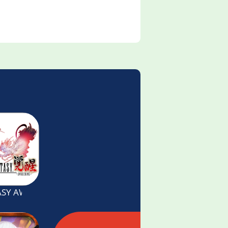
SY AWAKENING: 3D ARPG Lisensi Resmi SE