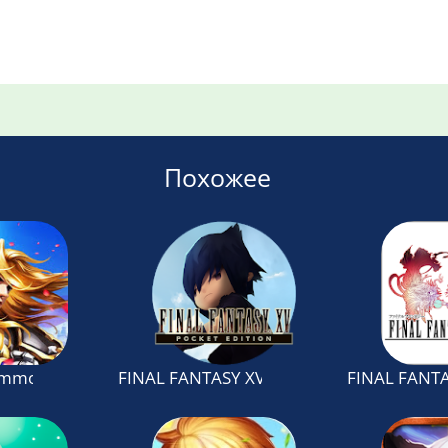
Похожее
moner: Final Fighting Fantasy PVP RPG
FINAL FANTASY XV POCKET EDITION
FINAL FANTA