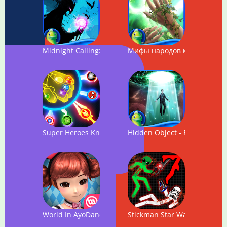
Midnight Calling: Valeria
Мифы народов мира. Обра
Super Heroes Knife Battle_Avengers Knife Battle
Hidden Object - Beyond: Ligh
World In AyoDance
Stickman Star Warriors 7 Onl