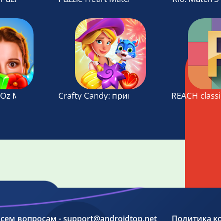
 Oz Magic Match 3
Crafty Candy: приключения в игре «три 
REACH classi
 всем вопросам - support@androidtop.net
Политика к