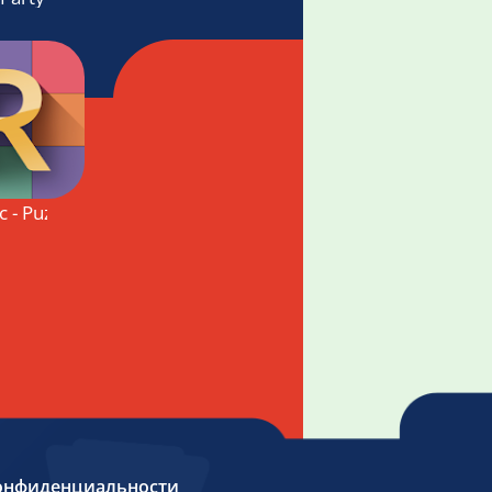
в ряд»
c - Puzzle Game - Match 3
онфиденциальности