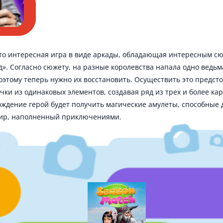
то интересная игра в виде аркады, обладающая интересным сюж
яд». Согласно сюжету, на разные королевства напала одно вед
оэтому теперь нужно их восстановить. Осуществить это предс
ки из одинаковых элементов, создавая ряд из трех и более кар
дение герой будет получить магические амулеты, способные д
мир, наполненный приключениями.