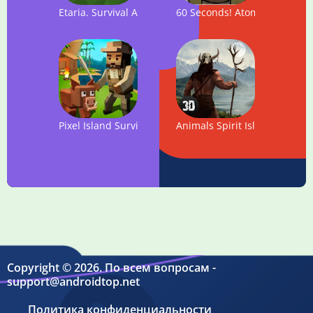
Etaria. Survival Adventure
60 Seconds! Atomic Adventu
Pixel Island Survival 3D
Animals Spirit Island Survival
Copyright © 2026. По всем вопросам -
support@androidtop.net
Политика конфиденциальности