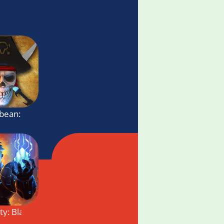
bbean: Dead Army - Arena Sword Fight
ty: Blade & Knight Online Offline RPG