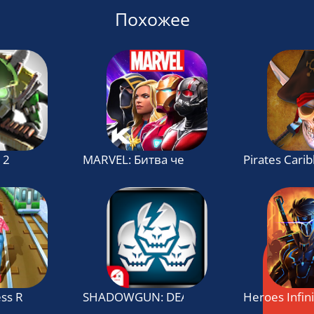
Похожее
 2
MARVEL: Битва чемпионов
Pirates Cari
ess Runner
SHADOWGUN: DEADZONE
Heroes Infini