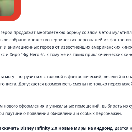
герои продолжат многолетнюю борьбу со злом в этой мульти
было собрано множество героических персонажей из фантастиче
Man” и анимационных героев от известнейших американских кинос
акс и Хиро “Big Hero 6”, к тому же из таких приключенческих кино
ы могут погрузиться с головой в фантастический, веселый и 
гониста. Допускается возможность смены не только персонажей
ем нового оформления и уникальных помещений, выбирать из с
ой паутине о появлении обновлений и особых персонажей.
м
скачать Disney Infinity 2.0 Новые миры на андроид
, дается