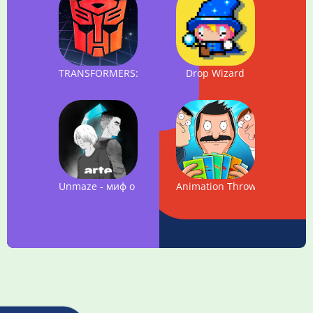
TRANSFORMERS: Heavy Metal
Drop Wizard
Unmaze - миф о свете и тьме
Animation Throwdown: TQFC