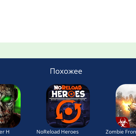
Похожее
 Hell 4 Survival
NoReload Heroes
Zombie Front