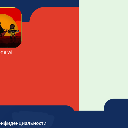
lone with the zombie
онфиденциальности