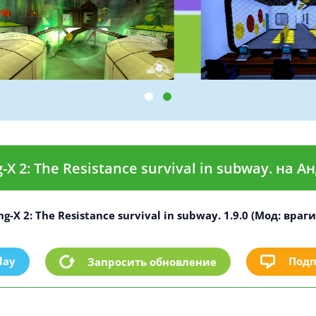
-X 2: The Resistance survival in subway. на 
g-X 2: The Resistance survival in subway. 1.9.0 (Мод: враг
lay
Подп
Запросить обновление