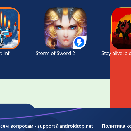
r: Infinity Shooter Free Arcade Game
Storm of Sword 2
Stay alive: a
 всем вопросам - support@androidtop.net
Политика к