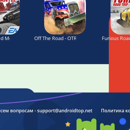
ed Most Wanted
Off The Road - OTR Open World Driving
Furious Road
 всем вопросам - support@androidtop.net
Политика к