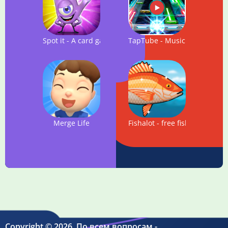
Spot it - A card game to challenge your friends
TapTube - Music Video Rhy
Merge Life
Fishalot - free fishing game
Copyright © 2026. По всем вопросам -