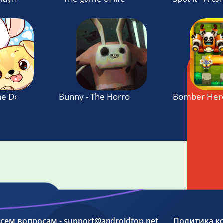
e Dogs Collector!
Bunny - The Horror Game
Bomber Her
 всем вопросам - support@androidtop.net
Политика к