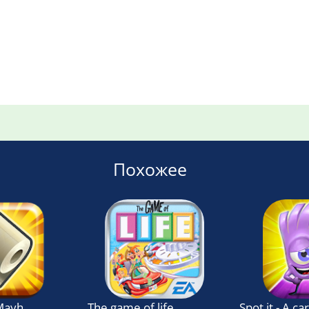
Похожее
Mayhem
The game of life
Spot it - A c