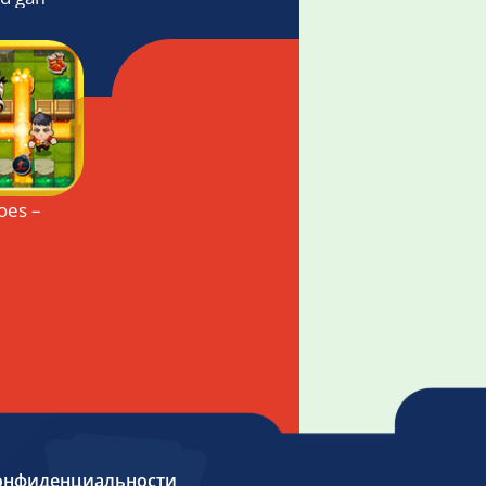
oes – Bomba game
онфиденциальности