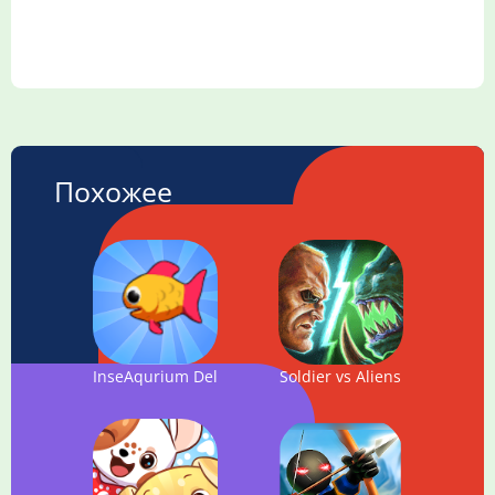
Похожее
InseAqurium Deluxe - Feed Fishes! Fight Aliens!
Soldier vs Aliens