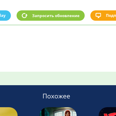
lay
Подп
Запросить обновление
Похожее