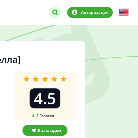
Авторизация
елла]
4.5
2
Голосов
В закладки