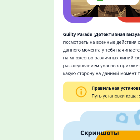
Guilty Parade [Детективная визу
посмотреть на военные действия с 
данного момента у тебя начинает
на множество различных линий сю
расследованием ужасных приключе
какую сторону на данный момент 
Правильная установ
Путь установки кэша:
Скриншоты