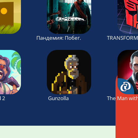
Пандемия: Побег. Сюжетный квест - в
TRANSFORME
d 2
Gunzolla
The Man with