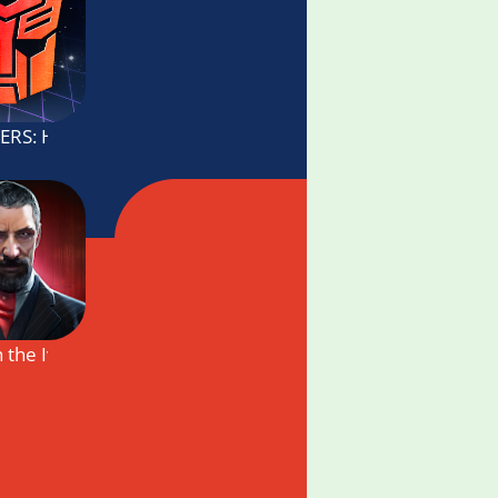
ыживание
RS: Heavy Metal
 the Ivory Cane