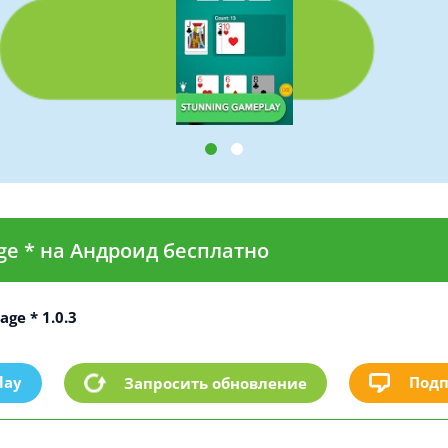
ge * на Андроид бесплатно
ge * 1.0.3
lay
Подп
Запросить обновление