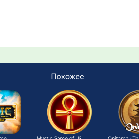
Похожее
ame
Mystic Game of UR - Ancient Egypt (3d Bo
Onitama - T