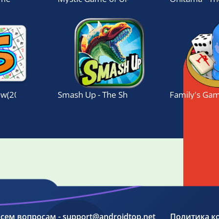
ew(2019) Board Game
Smash Up - The Shufflebuilding Game
Family's Gam
 всем вопросам - support@androidtop.net
Политика к