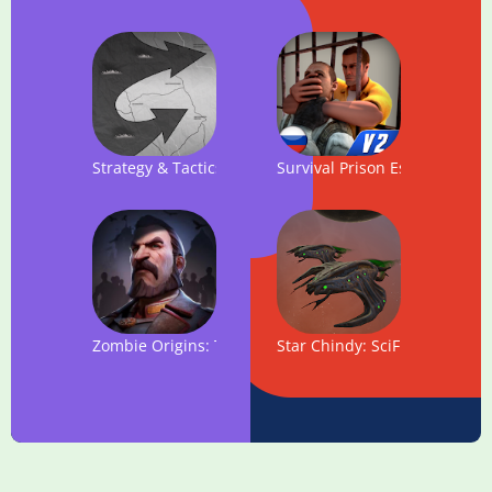
Strategy & Tactics: USSR vs USA
Survival Prison Escape v2: F
Zombie Origins: The Evil Village
Star Chindy: SciFi Roguelike