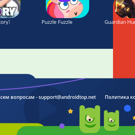
tory?
Puzzle Fuzzle
Guardian Hu
 всем вопросам - support@androidtop.net
Политика к