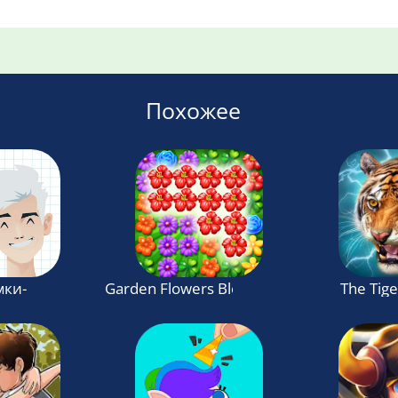
Похожее
ки- задачи на логику
Garden Flowers Blossom
The Tige