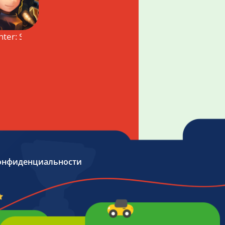
nter: SuperBrawlRPG
онфиденциальности