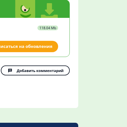
118.04 Mb
исаться на обновления
Добавить комментарий