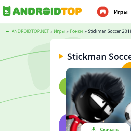
Игры
ANDROIDTOP.NET
»
Игры
»
Гонки
»
Stickman Soccer 201
Stickman Socc
Скачать