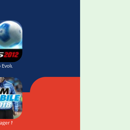
 Evolution Soccer
ager Mobile 2018