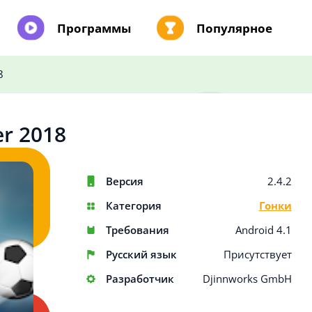
Программы
Популярное
8
er 2018
Версия
2.4.2
Категория
Гонки
Требования
Android 4.1
Русский язык
Присутствует
Разработчик
Djinnworks GmbH