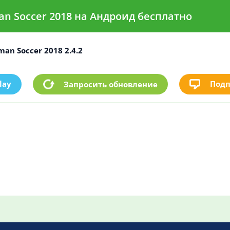
an Soccer 2018 на Андроид бесплатно
man Soccer 2018 2.4.2
lay
Подп
Запросить обновление