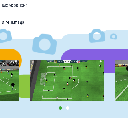
ных уровней;
;
 и геймпада.