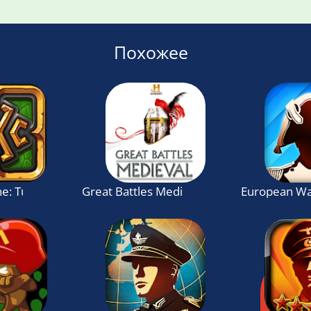
Похожее
ne: Turn-Based Strategy Game
Great Battles Medieval
European Wa