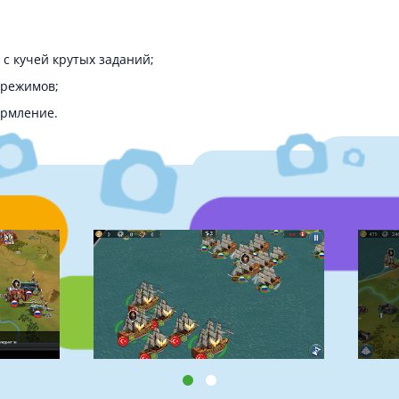
с кучей крутых заданий;
 режимов;
ормление.